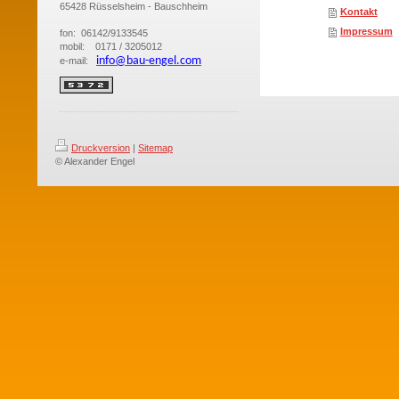
65428 Rüsselsheim - Bauschheim
Kontakt
Impressum
fon: 06142/9133545
mobil: 0171 / 3205012
info@bau-engel.com
e-mail:
Druckversion
|
Sitemap
© Alexander Engel