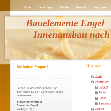
Home
Leistungen
Galerie
Kontakt
Impressum
Bauelemente Engel
Innenausbau nach
Sitemap
Sie haben Fragen?
Home
Leistungen
Fenster
Lernen Sie uns näher kennen und
informieren Sie sich auf unserer neuen
Türen
Internetseite.
Böden
Bauelemente Engel
Renovieru
Alexander Engel
Galerie
Wolfinger Str. 16